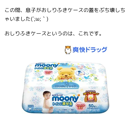
うにしてくださいね！ 出
ちょうどいい防寒ベスト
来上がりのイメージはこ
があります。 それは…！
この間、息子がおしりふきケースの蓋をぶち壊しち
ちら♪ それでは早速始め
これです！ダッフィー風
ゃいました(´;ω;｀)
ていきましょう(*´ω｀*)
のもこもこベスト(*´ω｀
目次リッパーで耳を取る
*) 超可愛くないですか？
おしりふきケースというのは、これです。
目の部分と鼻の部分を作
(笑) ...
る鼻部分を作っていく口
...