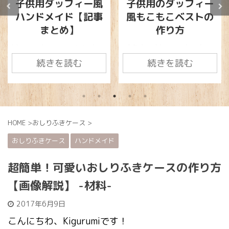
子供用のダッフィー
【材料】子供用のダ
風もこもこベストの
ッフィー風もこもこ
作り方
ベストの作り方
どうも、kigurumiです。
どうも、kigurumiです(*
前回は、ダッフィー風の
´▽｀*) この間ディズニー
続きを読む
続きを読む
もこもこベストを作る際
旅行へ行ったときに、周
に必要な材料についてお
りから大絶賛だった「ダ
話ししました。 まだ揃え
ッフィー風の着ぐる
ていない方は、下の記事
み」。 ほんっとうに可愛
をご覧になってください
いですよね！ダッフィー
HOME
>
おしりふきケース
>
ね♪ 今回は、既製品のも
の着ぐるみ♪ 関連記事
おしりふきケース
ハンドメイド
こもこベストに「ダッフ
【画像解説付き】ダッフ
ィー風の顔を取り付ける
ィー風着ぐるみの作り方
超簡単！可愛いおしりふきケースの作り方
だけ」の簡単な作り方
しかし、着ぐるみは真冬
【画像解説】 -材料-
を、画像で詳しく解説し
だとかなり使い勝手がい
ていこうと思います。 作
いですが、あまり寒くな
2017年6月9日
業に入る前に、1度全て
い日は子供が暑がったり
読んでから取り掛かるよ
しますよね。 そんな時に
こんにちわ、Kigurumiです！