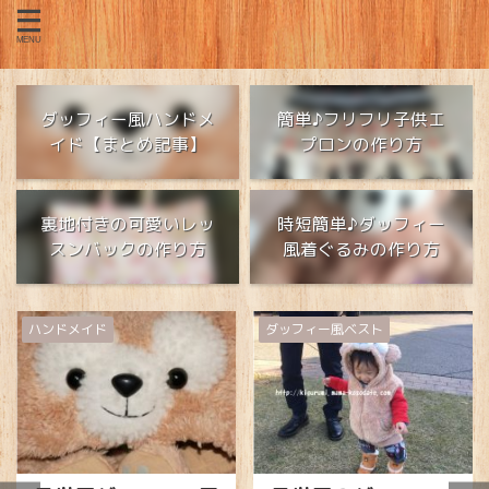
ダッフィー風ハンドメ
簡単♪フリフリ子供エ
イド【まとめ記事】
プロンの作り方
裏地付きの可愛いレッ
時短簡単♪ダッフィー
スンバックの作り方
風着ぐるみの作り方
ダッフィー風ベスト
ダッフィー風ベスト