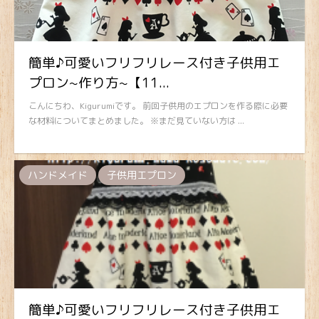
プの作り方 ダッフィー風
なか見つからず、
タオル生地の防寒ケープ
kigurumimamaじゃあ自分
の作り方 ※随時更新して
で作っちゃえ！ と考えた
いきます！
私は、さっそく作っちゃ
簡単♪可愛いフリフリレース付き子供用エ
いました！
プロン~作り方~【11...
kigurumimamaじゃ
こんにちわ、Kigurumiです。 前回子供用のエプロンを作る際に必要
ん！！！！！ 可愛い生地
な材料についてまとめました。 ※まだ見ていない方は ...
を購入し ...
ハンドメイド
子供用エプロン
簡単♪可愛いフリフリレース付き子供用エ